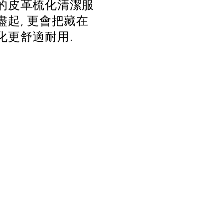
業的皮革梳化清潔服
盡起, 更會把藏在
化更舒適耐用.