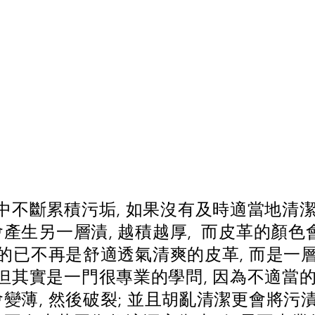
不斷累積污垢, 如果沒有及時適當地清潔
會產生另一層漬, 越積越厚, 而皮革的顏色
坐著的已不再是舒適透氣清爽的皮革, 而是一
但其實是一門很專業的學問, 因為不適當
會變薄, 然後破裂; 並且胡亂清潔更會將污