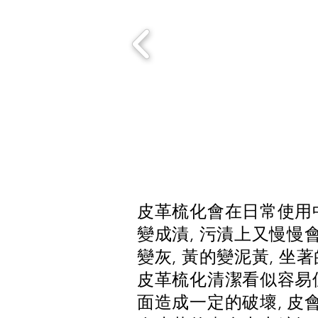
皮革梳化會在日常使用中
變成漬, 污漬上又慢慢
變灰, 黃的變泥黃, 
皮革梳化清潔看似容易
面造成一定的破壞, 皮