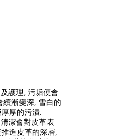
及護理, 污垢便會
會續漸變深, 雪白的
層厚厚的污漬.
的清潔會對皮革表
漬推進皮革的深層,