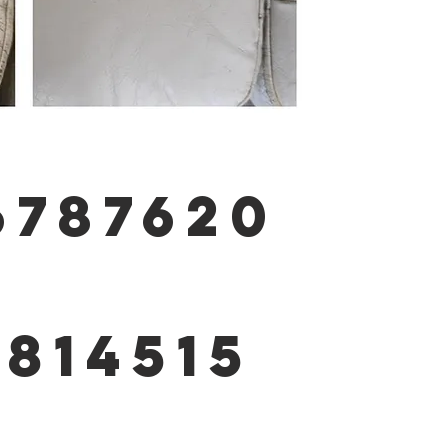
6787620
2814515