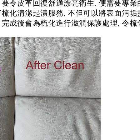
 要令皮革回復舒適漂亮衛生, 便需要專
革梳化清潔起漬服務, 不但可以將表面污垢
 完成後會為梳化進行滋潤保護處理, 令梳