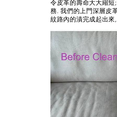
令皮革的壽命大大縮短;
務. 我們的上門深層皮
紋路內的漬完成起出來,