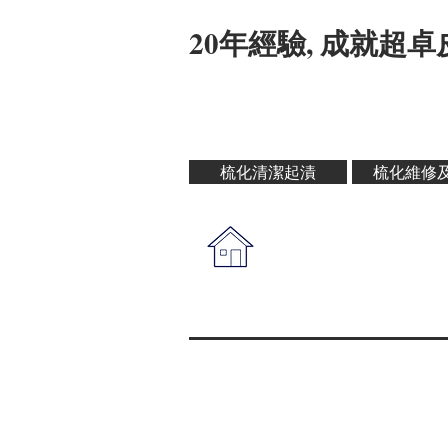
20年經驗, 成就超
梳化清潔起漬
梳化維修