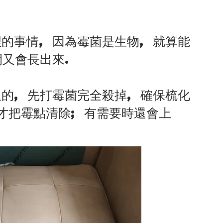
的事情, 因為霉菌是生物, 就算能
間又會長出來.
的, 先打霉菌完全殺掉, 確保梳化
才把霉點清除; 有需要時還會上