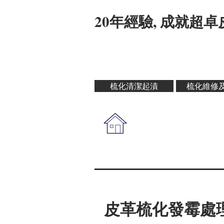
20年經驗, 成就超
梳化清潔起漬
梳化維修
皮革梳化發霉處