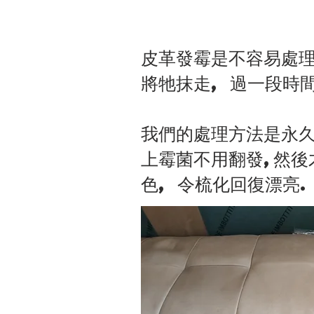
皮革發霉是不容易處理
將牠抹走, 過一段時
我們的處理方法是永久
上霉菌不用翻發,然後
色, 令梳化回復漂亮.