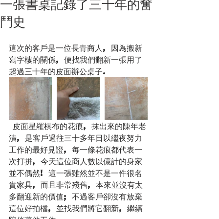
一張書桌記錄了三十年的奮
鬥史
這次的客戶是一位長青商人, 因為搬新
寫字樓的關係, 便找我們翻新一張用了
超過三十年的皮面辦公桌子.
 皮面星羅棋布的花痕, 抹出來的陳年老
漬, 是客戶過往三十多年日以繼夜努力
工作的最好見證, 每一條花痕都代表一
次打拼, 今天這位商人數以億計的身家
並不偶然! 這一張雖然並不是一件很名
貴家具, 而且非常殘舊, 本來並沒有太
多翻迎新的價值; 不過客戶卻沒有放棄
這位好拍檔, 並找我們將它翻新, 繼續