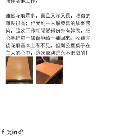
陪伴著他工作.
雖然花痕眾多, 而且又深又長, 收復的
難度很高; 但受到主人翁發奮的故事感
染, 這次工作朝陽變得份外有幹勁, 細
心地把每一條傷疤續一補回來. 收補完
後花痕基本上看不見, 但辦公室桌子在
主人的心中, 這次痕跡是永不磨滅的!